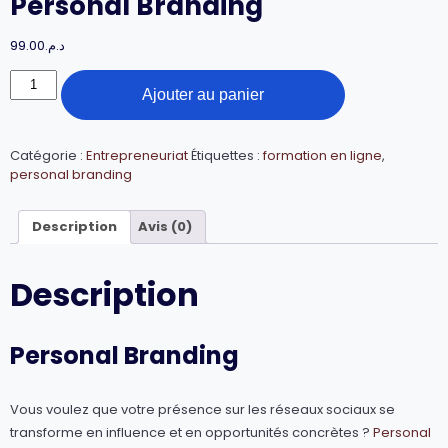
Personal Branding
99.00
د.م.
quantité
Ajouter au panier
de
Personal
Branding
Catégorie :
Entrepreneuriat
Étiquettes :
formation en ligne
,
personal branding
Description
Avis (0)
Description
Personal Branding
Vous voulez que votre présence sur les réseaux sociaux se
transforme en influence et en opportunités concrètes ?
Personal