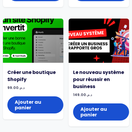
Créer une boutique
Le nouveau système
Shopify
pour réussir en
business
99.00
د.م.
149.00
د.م.
Ajouter au
panier
Ajouter au
panier