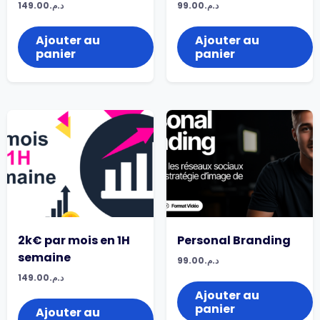
149.00
د.م.
99.00
د.م.
Ajouter au
Ajouter au
panier
panier
2k€ par mois en 1H
Personal Branding
semaine
99.00
د.م.
149.00
د.م.
Ajouter au
panier
Ajouter au