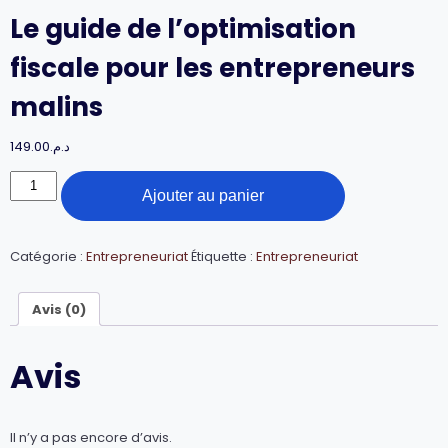
Le guide de l’optimisation
fiscale pour les entrepreneurs
malins
149.00
د.م.
quantité
Ajouter au panier
de
Le
guide
de
Catégorie :
Entrepreneuriat
Étiquette :
Entrepreneuriat
l’optimisation
fiscale
Avis (0)
pour
les
entrepreneurs
Avis
malins
Il n’y a pas encore d’avis.