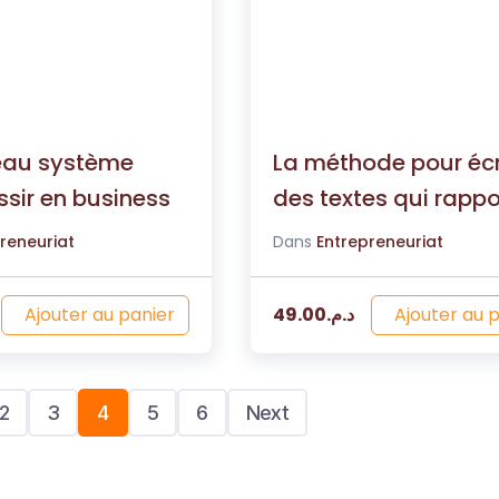
eau système
La méthode pour écr
ssir en business
des textes qui rappo
reneuriat
Dans
Entrepreneuriat
Ajouter au panier
Ajouter au 
49.00
د.م.
2
3
4
5
6
Next