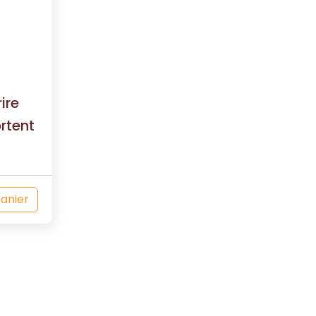
ire
rtent
panier