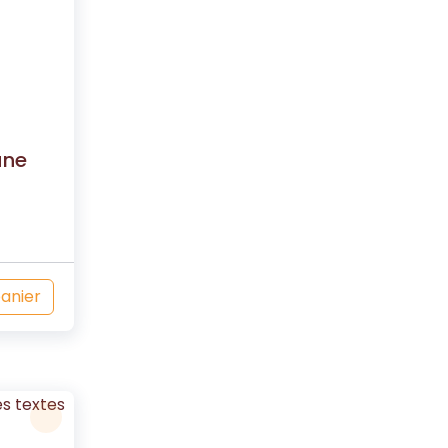
une
panier