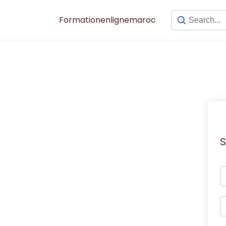
Skip
to
Formationenlignemaroc
content
S