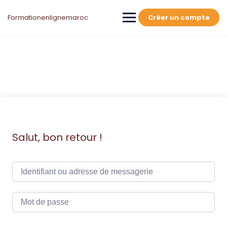
Skip
to
Formationenlignemaroc
Créer un compte
content
Salut, bon retour !