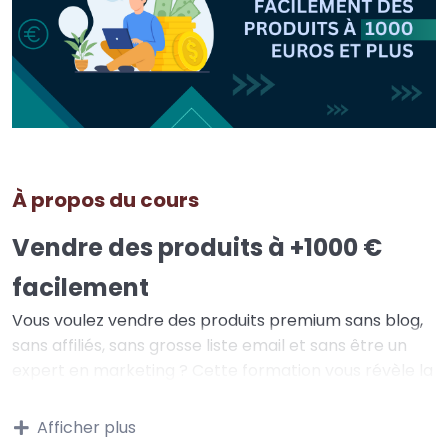
À propos du cours
Vendre des produits à +1000 €
facilement
Vous voulez vendre des produits premium sans blog,
sans affiliés, sans grosse liste email et sans être un
expert en marketing ? Cette formation vous révèle la
méthode pour vendre facilement des produits haut
de gamme, en augmentant significativement vos
Afficher plus
tarifs tout en conservant vos clients.