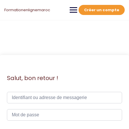
Skip
to
Formationenlignemaroc
Créer un compte
content
Salut, bon retour !