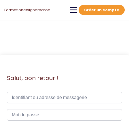
Skip
to
Formationenlignemaroc
Créer un compte
content
Salut, bon retour !