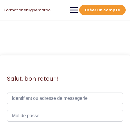
Skip
to
Formationenlignemaroc
Créer un compte
content
Salut, bon retour !