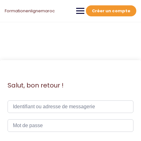
Skip
to
Formationenlignemaroc
Créer un compte
content
Salut, bon retour !