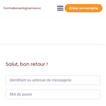
Skip
to
Formationenlignemaroc
Créer un compte
content
Salut, bon retour !