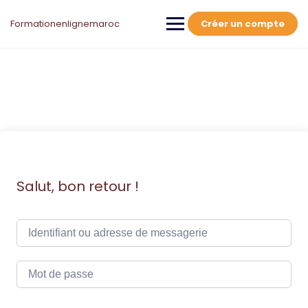
Skip
to
Formationenlignemaroc
Créer un compte
content
Salut, bon retour !