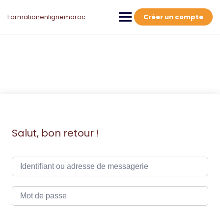
Skip
to
Formationenlignemaroc
Créer un compte
content
Salut, bon retour !