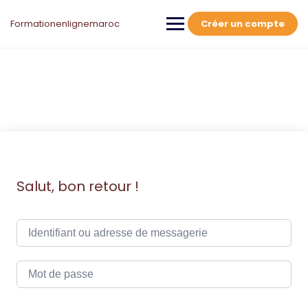
Skip
to
Formationenlignemaroc
Créer un compte
content
Salut, bon retour !