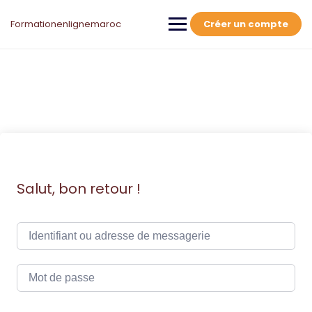
Skip
to
Formationenlignemaroc
Créer un compte
content
Salut, bon retour !