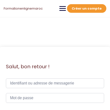
Skip
to
Formationenlignemaroc
Créer un compte
content
Salut, bon retour !